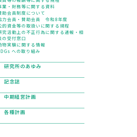
役員等の報酬等に関する規程
事業・財務等に関する資料
賛助会員制度について
協力会員・賛助会員 令和8年度
公的資金等の取扱いに関する規程
研究活動上の不正行為に関する通報・相
談の受付窓口
動物実験に関する情報
SDGs への取り組み
研究所のあゆみ
記念誌
中期経営計画
各種計画