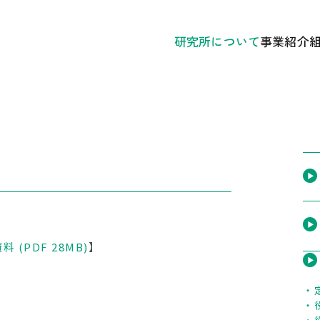
研究所について
事業紹介
あいさつ
① 研究開
かずさDNA研究所 概要
② 遺伝
研究所のあゆみ
③ 広報
記念誌アーカイブ
中期経営計画ほか各種計画
料 (PDF 28MB)
】
）