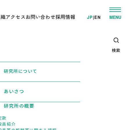
組織
アクセス
お問い合わせ
採用情報
JP
|
EN
MENU
発
ゲノム事業推進部
電車でお越しの方へ
学的検査/各種受託解析
先端研究開発部
車でお越しの方へ
・教育支援活動
オミックス解析施設
高速/路線バスでお越しの方へ
ゲノム情報解析施設
検索
臨床オミックス解析施設
広報・教育支援センター
DNAリサーチ出版局
企画管理部
研究所について
あいさつ
研究所の概要
定款
役員紹介