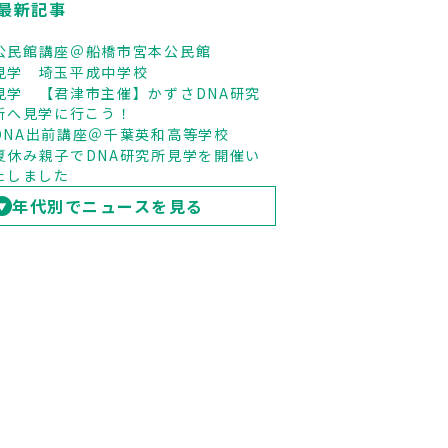
最新記事
公民館講座＠船橋市宮本公民館
見学 埼玉平成中学校
見学 【君津市主催】かずさDNA研究
所へ見学に行こう！
DNA出前講座＠千葉英和高等学校
夏休み親子でDNA研究所見学を開催い
たしました
年代別でニュースを見る