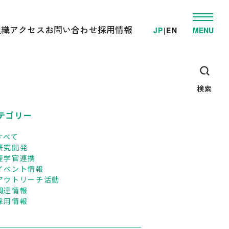
組織
アクセス
お問い合わせ
採用情報
JP
|
EN
MENU
発
ゲノム事業推進部
電車でお越しの方へ
学的検査/各種受託解析
先端研究開発部
車でお越しの方へ
・教育支援活動
オミックス解析施設
高速/路線バスでお越しの方へ
ゲノム情報解析施設
検索
臨床オミックス解析施設
広報・教育支援センター
DNAリサーチ出版局
テゴリー
企画管理部
すべて
研究開発
産学官連携
イベント情報
アウトリーチ活動
調達情報
採用情報