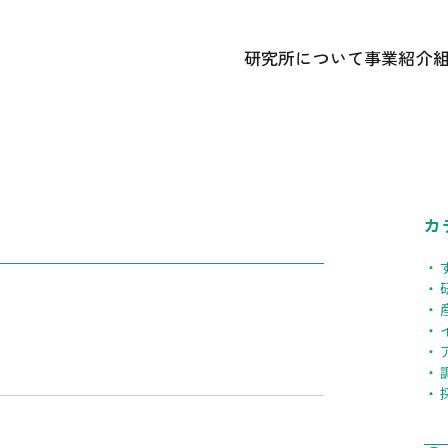
研究所について
事業紹介
あいさつ
① 研究開
かずさDNA研究所 概要
② 遺伝
研究所のあゆみ
③ 広報
記念誌アーカイブ
中期経営計画ほか各種計画
カ