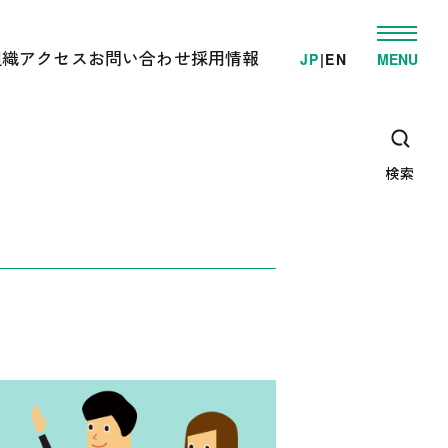
組織
アクセス
お問い合わせ
採用情報
JP
|
EN
MENU
発
ゲノム事業推進部
電車でお越しの方へ
学的検査/各種受託解析
先端研究開発部
車でお越しの方へ
・教育支援活動
オミックス解析施設
高速/路線バスでお越しの方へ
ゲノム情報解析施設
検索
臨床オミックス解析施設
広報・教育支援センター
DNAリサーチ出版局
企画管理部