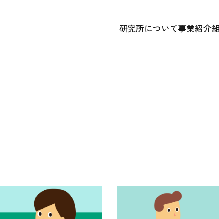
研究所について
事業紹介
あいさつ
① 研究開
かずさDNA研究所 概要
② 遺伝
研究所のあゆみ
③ 広報
記念誌アーカイブ
中期経営計画ほか各種計画