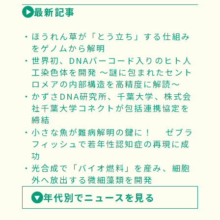
最新記事
ほうれん草が「とう立ち」する仕組み
をゲノムから解明
世界初、DNAバーコード入りのヒト人
工染色体を開発 ～謎に包まれたセント
ロメアの内部構造を高精度に解読～
かずさDNA研究所、千葉大学、株式会
社千葉大学コネクトが包括連携協定を
締結
小さな魚が難病解明の鍵に！ ゼブラ
フィッシュで若年性認知症の再現に成
功
光合成で「バイオ燃料」を産み、細胞
外へ放出する微細藻類を開発
年代別でニュースを見る