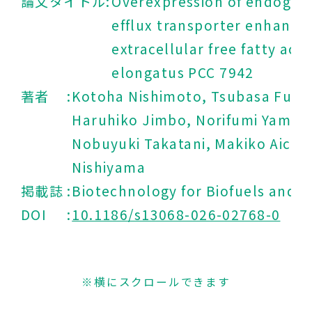
論文タイトル
Overexpression of endogen
efflux transporter enhances
extracellular free fatty aci
elongatus
PCC 7942
著者
Kotoha Nishimoto, Tsubasa Furu
Haruhiko Jimbo, Norifumi Yamam
Nobuyuki Takatani, Makiko Aichi,
Nishiyama
掲載誌
Biotechnology for Biofuels and 
DOI
10.1186/s13068-026-02768-0
※横にスクロールできます