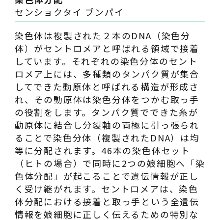
センショクタイ ブンパイ
染色体は複製された２本のDNA（染色分
体）がセントロメアと呼ばれる領域で接着
しています。それぞれの染色分体のセント
ロメア上には、多種類のタンパク質が集合
してできた動原体と呼ばれる構造が形成さ
れ、その動原体は染色分体をつかむ取っ手
の役割をします。タンパク質でできた糸が
動原体に結合し分裂軸の両極に引っ張られ
ることで染色分体（複製されたDNA）は均
等に分配されます。46本の染色体セット
（ヒトの場合）で同時に2つの娘細胞へ「染
色体分配」が起こることで遺伝情報が正し
く受け継がれます。セントロメアは、染色
体分配における接着と取っ手という全遺伝
情報を娘細胞に正しく伝えるための特別な